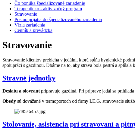
Čo ponúka špecializované zariadenie
Terapeuticko - aktivizačný program
Stravovanie
Postup prijatia do špecializovaného zariadenia
Vízia zariadenia
Cenník a prevádzka
Stravovanie
Stravovanie klientov prebieha v jedálni, ktorá spĺňa hygienické podm
spolupráci s gazdinou. Dbáme na to, aby strava bola pestrá a spĺňala
Stravné jednotky
Desiatu a olovrant
pripravuje gazdiná. Pri príprave jedál sa prihliada
Obedy
sú dovážané v termoportoch od firmy I.E.G. stravovacie služ
Stolovanie, asistencia pri stravovaní a pit