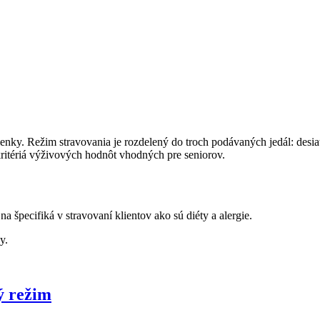
ienky. Režim stravovania je rozdelený do troch podávaných jedál: desia
 kritériá výživových hodnôt vhodných pre seniorov.
 na špecifiká v stravovaní klientov ako sú diéty a alergie.
by.
ný režim