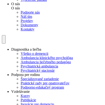
O nás
O nás
Podporte nás
Náš tím
Projekty
Dokumenty
Kontakty
Diagnostika a liečba
Všetko o demencii
Ambulancia klinického psychológa
Ambulancia liečebného pedagóga
Psychiatrická ambulancia
Psychiatrický stacionár
Podpora pre rodinu
Špecializované zariadenie
Praktické rady pre opatrovateľov
Podporno-edukačný program
Vzdelávanie
Kurzy
Publikácie
Inovácie pre demenciu