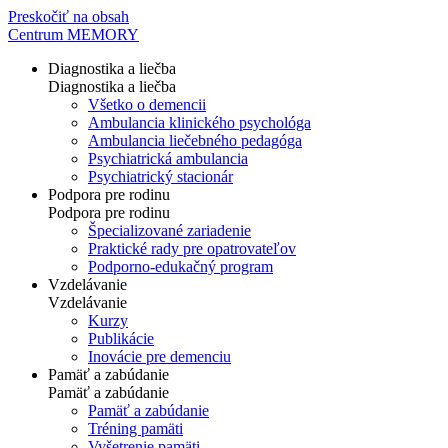
Preskočiť na obsah
Centrum MEMORY
Diagnostika a liečba
Diagnostika a liečba
Všetko o demencii
Ambulancia klinického psychológa
Ambulancia liečebného pedagóga
Psychiatrická ambulancia
Psychiatrický stacionár
Podpora pre rodinu
Podpora pre rodinu
Špecializované zariadenie
Praktické rady pre opatrovateľov
Podporno-edukačný program
Vzdelávanie
Vzdelávanie
Kurzy
Publikácie
Inovácie pre demenciu
Pamäť a zabúdanie
Pamäť a zabúdanie
Pamäť a zabúdanie
Tréning pamäti
Vyšetrenie pamäti