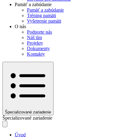
Pamäť a zabúdanie
Pamäť a zabúdanie
Tréning pamäti
Vyšetrenie pamäti
O nás
Podporte nás
Náš tím
Projekty
Dokumenty
Kontakty
Špecializované zariadenie
Špecializované zariadenie
Úvod