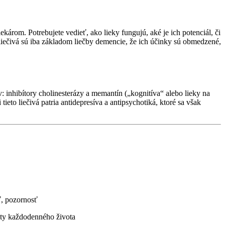
károm. Potrebujete vedieť, ako lieky fungujú, aké je ich potenciál, či
 liečivá sú iba základom liečby demencie, že ich účinky sú obmedzené,
: inhibítory cholinesterázy a memantín („kognitíva“ alebo lieky na
ieto liečivá patria antidepresíva a antipsychotiká, ktoré sa však
, pozornosť
ity každodenného života