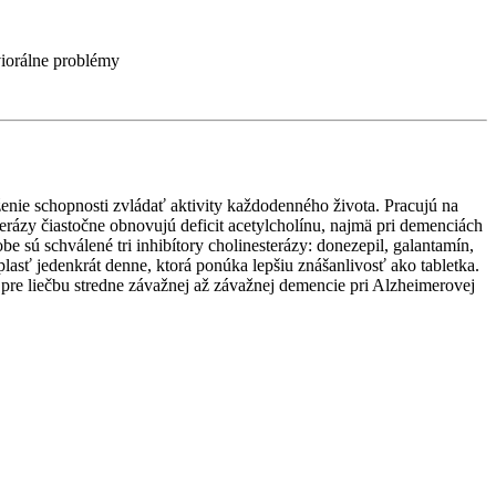
iorálne problémy
enie schopnosti zvládať aktivity každodenného života. Pracujú na
rázy čiastočne obnovujú deficit acetylcholínu, najmä pri demenciách
 sú schválené tri inhibítory cholinesterázy: donezepil, galantamín,
plasť jedenkrát denne, ktorá ponúka lepšiu znášanlivosť ako tabletka.
re liečbu stredne závažnej až závažnej demencie pri Alzheimerovej