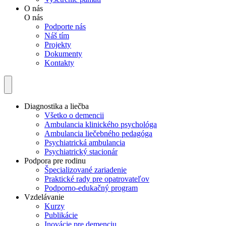
O nás
O nás
Podporte nás
Náš tím
Projekty
Dokumenty
Kontakty
Diagnostika a liečba
Všetko o demencii
Ambulancia klinického psychológa
Ambulancia liečebného pedagóga
Psychiatrická ambulancia
Psychiatrický stacionár
Podpora pre rodinu
Špecializované zariadenie
Praktické rady pre opatrovateľov
Podporno-edukačný program
Vzdelávanie
Kurzy
Publikácie
Inovácie pre demenciu