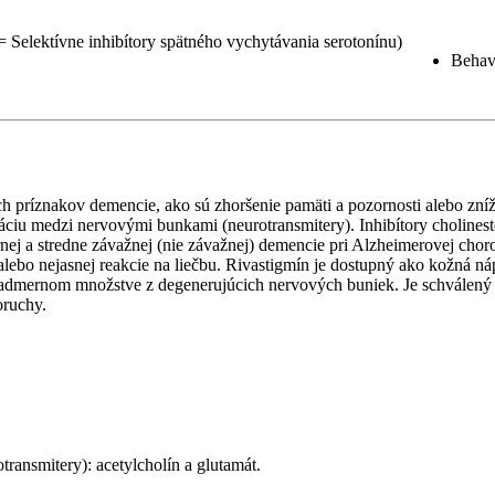
 = Selektívne inhibítory spätného vychytávania serotonínu)
Behav
h príznakov demencie, ako sú zhoršenie pamäti a pozornosti alebo zníž
iu medzi nervovými bunkami (neurotransmitery). Inhibítory cholineste
 a stredne závažnej (nie závažnej) demencie pri Alzheimerovej chorobe
alebo nejasnej reakcie na liečbu. Rivastigmín je dostupný ako kožná ná
admernom množstve z degenerujúcich nervových buniek. Je schválený p
poruchy.
ransmitery): acetylcholín a glutamát.