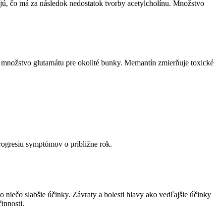
jú, čo má za následok nedostatok tvorby acetylcholínu. Množstvo
 množstvo glutamátu pre okolité bunky. Memantín zmierňuje toxické
progresiu symptómov o približne rok.
niečo slabšie účinky. Závraty a bolesti hlavy ako vedľajšie účinky
innosti.