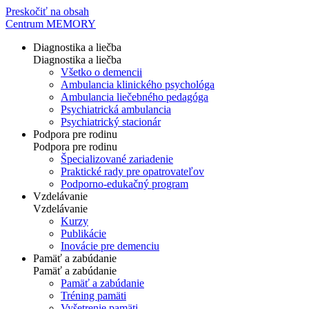
Preskočiť na obsah
Centrum MEMORY
Diagnostika a liečba
Diagnostika a liečba
Všetko o demencii
Ambulancia klinického psychológa
Ambulancia liečebného pedagóga
Psychiatrická ambulancia
Psychiatrický stacionár
Podpora pre rodinu
Podpora pre rodinu
Špecializované zariadenie
Praktické rady pre opatrovateľov
Podporno-edukačný program
Vzdelávanie
Vzdelávanie
Kurzy
Publikácie
Inovácie pre demenciu
Pamäť a zabúdanie
Pamäť a zabúdanie
Pamäť a zabúdanie
Tréning pamäti
Vyšetrenie pamäti