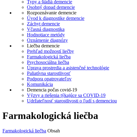
Typy a štádiá demencie
Osobný dopad demencie
Rozpoznávanie demencie
Úvod k diagnostike demencie
Záchyt demencie
Včasná diagnostika
Hodnotiace metódy
Oznámenie diagnózy
Liečba demencie
Prehľad možností liečby
Farmakologická liečba
Psychosociálna liečba
Úprava prostredia a asistenčné technológie
Paliatívna starostlivosť
Podpora opatrovateľov
Komunikácia
Demencia počas covid-19
Výzvy a riešenia týkajúce sa COVID-19
Udržateľnosť starostlivosti o ľudí s demenciou
Farmakologická liečba
Farmakologická liečba
Obsah