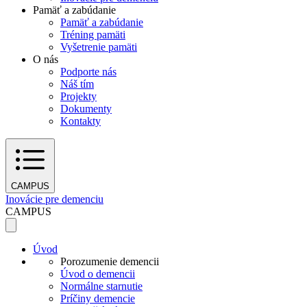
Pamäť a zabúdanie
Pamäť a zabúdanie
Tréning pamäti
Vyšetrenie pamäti
O nás
Podporte nás
Náš tím
Projekty
Dokumenty
Kontakty
CAMPUS
Inovácie pre demenciu
CAMPUS
Úvod
Porozumenie demencii
Úvod o demencii
Normálne starnutie
Príčiny demencie