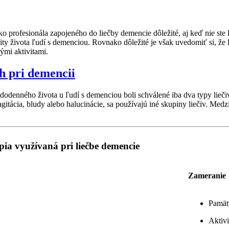
 profesionála zapojeného do liečby demencie dôležité, aj keď nie ste le
ality života ľudí s demenciou. Rovnako dôležité je však uvedomiť si, že
ými aktivitami.
h pri demencii
dodenného života u ľudí s demenciou boli schválené iba dva typy liečiv
tácia, bludy alebo halucinácie, sa používajú iné skupiny liečiv. Medzi t
ia využívaná pri liečbe demencie
Zameranie
Pamäť
Aktiv