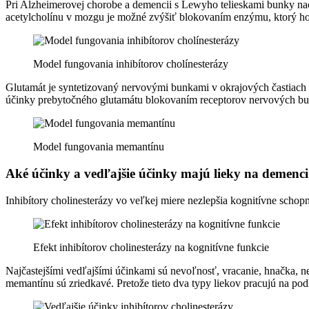
Pri Alzheimerovej chorobe a demencii s Lewyho telieskami bunky nac
acetylcholínu v mozgu je možné zvýšiť blokovaním enzýmu, ktorý ho i
Model fungovania inhibítorov cholínesterázy
Glutamát je syntetizovaný nervovými bunkami v okrajových častiach
účinky prebytočného glutamátu blokovaním receptorov nervových b
Model fungovania memantínu
Aké účinky a vedľajšie účinky majú lieky na demenci
Inhibítory cholinesterázy vo veľkej miere nezlepšia kognitívne schopn
Efekt inhibítorov cholinesterázy na kognitívne funkcie
Najčastejšími vedľajšími účinkami sú nevoľnosť, vracanie, hnačka, n
memantínu sú zriedkavé. Pretože tieto dva typy liekov pracujú na p