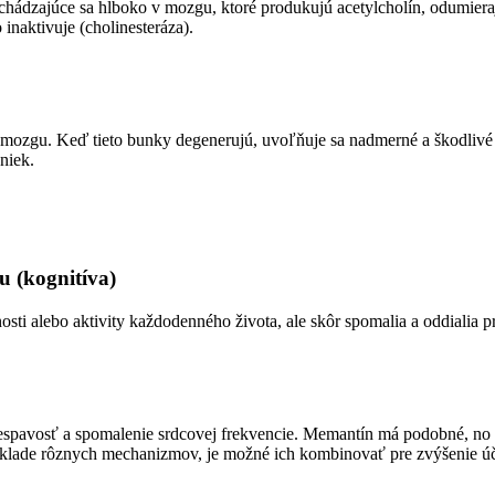
hádzajúce sa hlboko v mozgu, ktoré produkujú acetylcholín, odumiera
naktivuje (cholinesteráza).
 mozgu. Keď tieto bunky degenerujú, uvoľňuje sa nadmerné a škodlivé
uniek.
u (kognitíva)
osti alebo aktivity každodenného života, ale skôr spomalia a oddialia 
espavosť a spomalenie srdcovej frekvencie. Memantín má podobné, no o 
odklade rôznych mechanizmov, je možné ich kombinovať pre zvýšenie úč