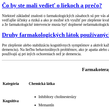
Čo by ste mali vedieť o liekoch a prečo?
Niektoré základné znalosti o farmakologických zásahoch sú pre vás ako
vedľajšie účinky a riziká a ako je možné ich využiť pre zlepšenie kv
a že farmakologické intervencie musia byť doplnené nefarmakologick
Druhy farmakologických látok používanýc
Pre zlepšenie alebo stabilizáciu kognitívnych symptómov a aktivít kaž
demenciu). Na liečbu behaviorálnych problémov, ako je apatia alebo agi
používajú aj pri iných ochoreniach než je demencia.
Farmakoterap
Kategória
Chemická látka
Inhibítory cholinesterázy
Kognitíva
Memantín